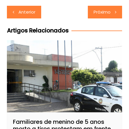
Navegação
Anterior
Próximo
de
Post
Artigos Relacionados
Familiares de menino de 5 anos
morto a tiros protestam em frente