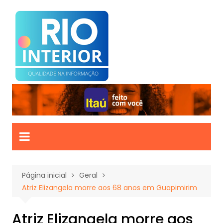
Ir
para
o
conteúdo
Página inicial
Geral
Atriz Elizangela morre aos 68 anos em Guapimirim
Atriz Elizangela morre aos