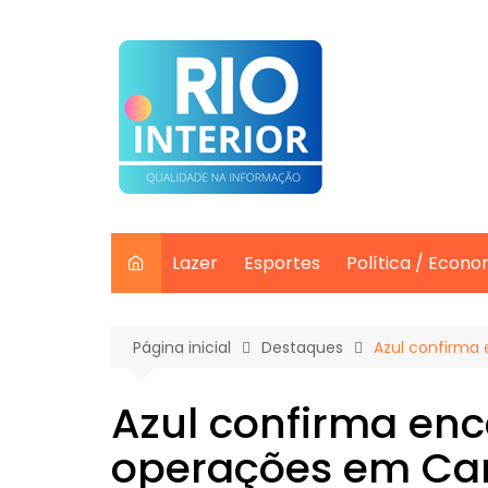
Ir
para
o
conteúdo
Lazer
Esportes
Política / Econo
Página inicial
Destaques
Azul confirma
Azul confirma en
operações em Ca