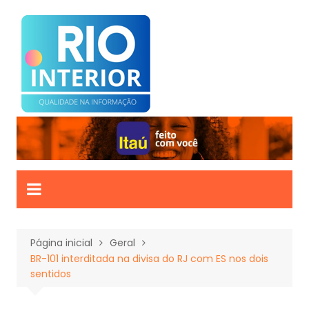
Ir
para
o
conteúdo
Página inicial
Geral
BR-101 interditada na divisa do RJ com ES nos dois
sentidos