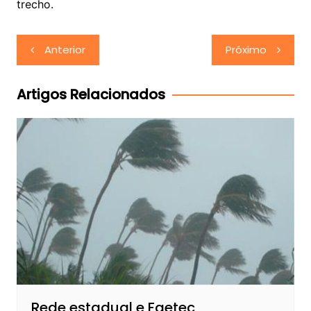
trecho.
Navegação
Anterior
Próximo
de
Post
Artigos Relacionados
Rede estadual e Faetec