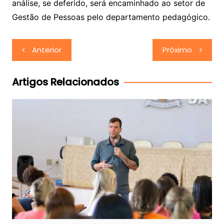
análise, se deferido, será encaminhado ao setor de
Gestão de Pessoas pelo departamento pedagógico.
Navegação
Anterior
Próximo
de
Post
Artigos Relacionados