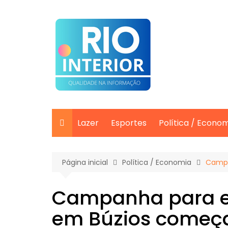
Ir
para
o
conteúdo
Lazer
Esportes
Política / Econo
Página inicial
Política / Economia
Campa
Campanha para e
em Búzios começ