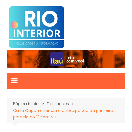
Ir
para
o
conteúdo
Página inicial
Destaques
Carla Caputi anuncia a antecipação da primeira
parcela do 13º em SJB