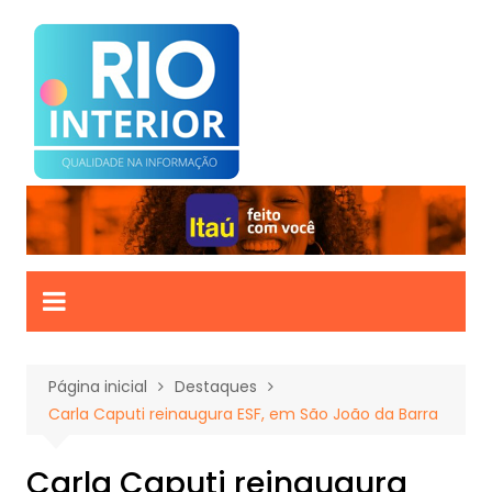
Ir
para
o
conteúdo
Página inicial
Destaques
Carla Caputi reinaugura ESF, em São João da Barra
Carla Caputi reinaugura