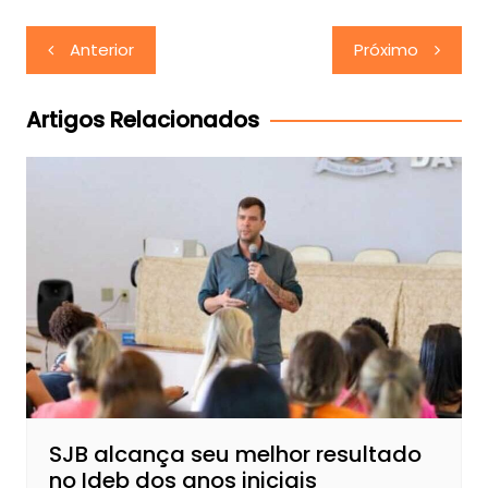
Navegação
Anterior
Próximo
de
Post
Artigos Relacionados
SJB alcança seu melhor resultado
no Ideb dos anos iniciais