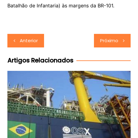
Batalhão de Infantaria) às margens da BR-101.
Navegação
Anterior
Próximo
de
Post
Artigos Relacionados