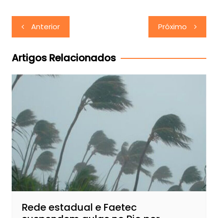
Navegação
Anterior
Próximo
de
Post
Artigos Relacionados
Rede estadual e Faetec