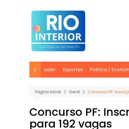
Ir
para
o
conteúdo
Lazer
Esportes
Política / Econo
Página inicial
Geral
Concurso PF: Inscri
Concurso PF: Insc
para 192 vagas