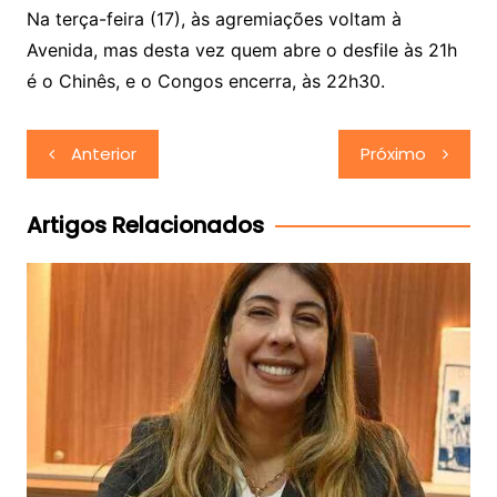
Na terça-feira (17), às agremiações voltam à
Avenida, mas desta vez quem abre o desfile às 21h
é o Chinês, e o Congos encerra, às 22h30.
Navegação
Anterior
Próximo
de
Post
Artigos Relacionados