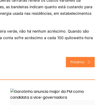
iras tarifárias reflete os custos variáveis da
res, as bandeiras indicam quanto está custando para
 energia usada nas residências, em estabelecimentos
deira verde, não há nenhum acréscimo. Quando são
 a conta sofre acréscimo a cada 100 quilowatts-hora
Próximo