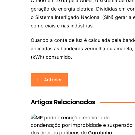
Criado em 2015 pela Aneel, o sistema de bande
geração de energia elétrica. Divididas em co
o Sistema Interligado Nacional (SIN) gerar a
comerciais e nas indústrias.
Quando a conta de luz é calculada pela ban
aplicadas as bandeiras vermelha ou amarela,
(kWh) consumido.
Navegação
Anterior
de
Post
Artigos Relacionados