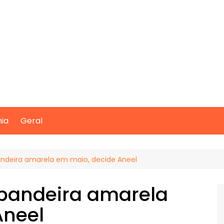
mia
Geral
andeira amarela em maio, decide Aneel
 bandeira amarela
Aneel