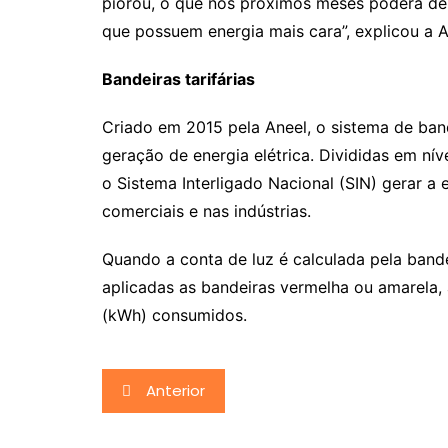
piorou, o que nos próximos meses poderá de
que possuem energia mais cara”, explicou a A
Bandeiras tarifárias
Criado em 2015 pela Aneel, o sistema de bande
geração de energia elétrica. Divididas em ní
o Sistema Interligado Nacional (SIN) gerar a
comerciais e nas indústrias.
Quando a conta de luz é calculada pela ban
aplicadas as bandeiras vermelha ou amarela,
(kWh) consumidos.
Navegação
Anterior
de