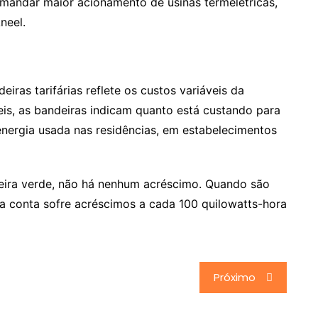
mandar maior acionamento de usinas termelétricas,
neel.
iras tarifárias reflete os custos variáveis da
veis, as bandeiras indicam quanto está custando para
 energia usada nas residências, em estabelecimentos
deira verde, não há nenhum acréscimo. Quando são
 a conta sofre acréscimos a cada 100 quilowatts-hora
Próximo