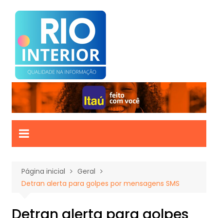
Ir
para
o
conteúdo
Página inicial
Geral
Detran alerta para golpes por mensagens SMS
Detran alerta para golpes