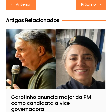
Navegação
Anterior
Próximo
de
Post
Artigos Relacionados
Garotinho anuncia major da PM
como candidata a vice-
governadora