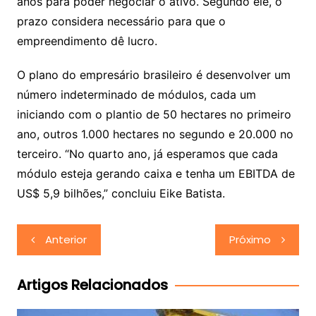
anos para poder negociar o ativo. Segundo ele, o
prazo considera necessário para que o
empreendimento dê lucro.
O plano do empresário brasileiro é desenvolver um
número indeterminado de módulos, cada um
iniciando com o plantio de 50 hectares no primeiro
ano, outros 1.000 hectares no segundo e 20.000 no
terceiro. “No quarto ano, já esperamos que cada
módulo esteja gerando caixa e tenha um EBITDA de
US$ 5,9 bilhões,” concluiu Eike Batista.
Navegação
Anterior
Próximo
de
Post
Artigos Relacionados