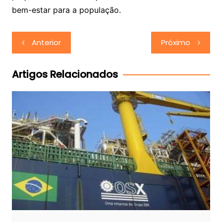
bem-estar para a população.
Navegação
Anterior
Próximo
de
Post
Artigos Relacionados