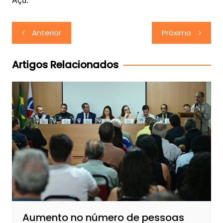
Navegação
Anterior
Próximo
de
Post
Artigos Relacionados
Aumento no número de pessoas