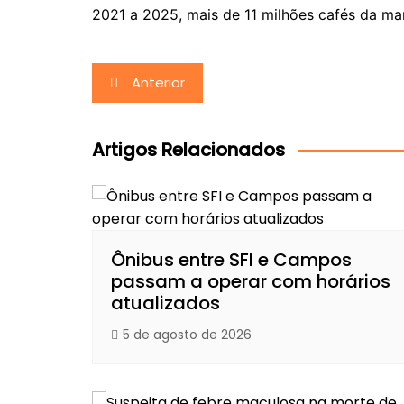
2021 a 2025, mais de 11 milhões cafés da m
Navegação
Anterior
de
Post
Artigos Relacionados
Ônibus entre SFI e Campos
passam a operar com horários
atualizados
5 de agosto de 2026