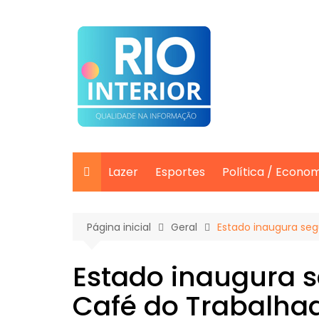
Ir
para
o
conteúdo
Lazer
Esportes
Política / Econo
Página inicial
Geral
Estado inaugura se
Estado inaugura 
Café do Trabalha