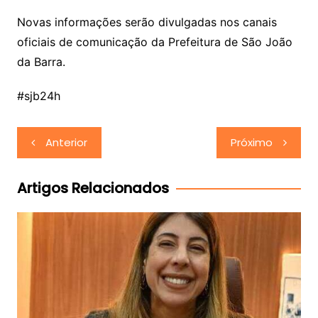
Novas informações serão divulgadas nos canais
oficiais de comunicação da Prefeitura de São João
da Barra.
#sjb24h
Navegação
Anterior
Próximo
de
Post
Artigos Relacionados