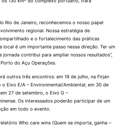
 os 130 km² do complexo portuário, trará
o Rio de Janeiro, reconhecemos o nosso papel
olvimento regional. Nossa estratégia de
ompartilhado e o fortalecimento das práticas
a local é um importante passo nessa direção. Ter um
jornada contribui para ampliar nossos resultados”,
 Porto do Açu Operações.
á outros três encontros: em 19 de julho, na Firjan
 o Eixo E/A – Environmental/Ambiental; em 30 de
e em 27 de setembro, o Eixo G –
inense. Os interessados poderão participar de um
ação em todo o evento.
 relatório Who care wins (Quem se importa, ganha –