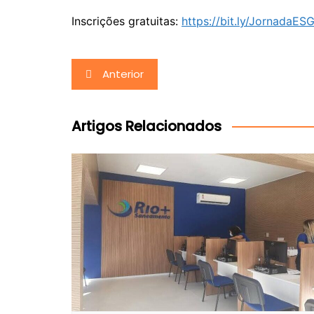
Inscrições gratuitas:
https://bit.ly/JornadaES
Navegação
Anterior
de
Post
Artigos Relacionados