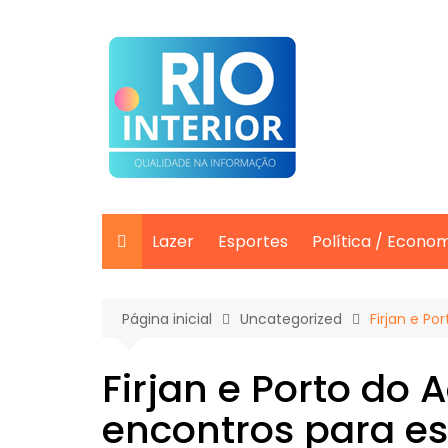
Ir
para
o
conteúdo
Lazer
Esportes
Política / Econo
Página inicial
Uncategorized
Firjan e P
Firjan e Porto do 
encontros para es