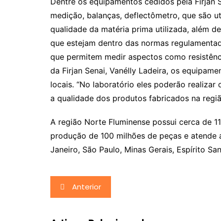
Dentre os equipamentos cedidos pela Firjan S
medição, balanças, deflectômetro, que são uti
qualidade da matéria prima utilizada, além d
que estejam dentro das normas regulamentad
que permitem medir aspectos como resistênc
da Firjan Senai, Vanélly Ladeira, os equipam
locais. “No laboratório eles poderão realizar 
a qualidade dos produtos fabricados na região
A região Norte Fluminense possui cerca de 1
produção de 100 milhões de peças e atende a
Janeiro, São Paulo, Minas Gerais, Espírito San
Navegação
Anterior
de