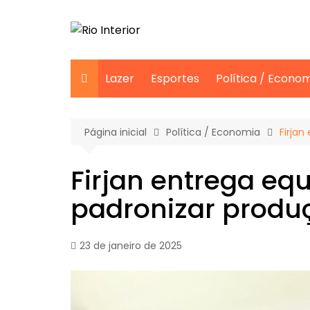
Ir
para
o
conteúdo
Lazer
Esportes
Política / Econo
Página inicial
Política / Economia
Firja
Firjan entrega e
padronizar produ
23 de janeiro de 2025