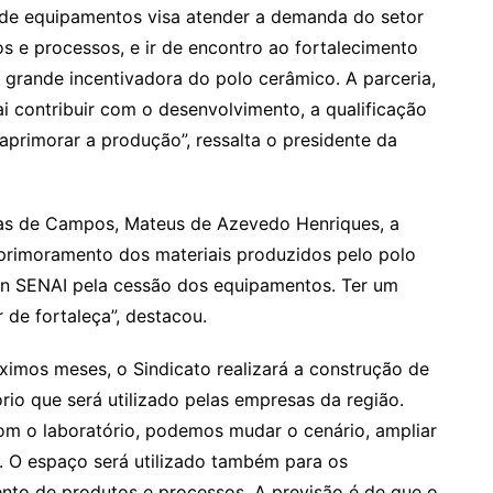
de equipamentos visa atender a demanda do setor
s e processos, e ir de encontro ao fortalecimento
é grande incentivadora do polo cerâmico. A parceria,
ai contribuir com o desenvolvimento, a qualificação
 aprimorar a produção”, ressalta o presidente da
tas de Campos, Mateus de Azevedo Henriques, a
aprimoramento dos materiais produzidos pelo polo
an SENAI pela cessão dos equipamentos. Ter um
 de fortaleça”, destacou.
imos meses, o Sindicato realizará a construção de
rio que será utilizado pelas empresas da região.
 Com o laboratório, podemos mudar o cenário, ampliar
. O espaço será utilizado também para os
nto de produtos e processos. A previsão é de que o