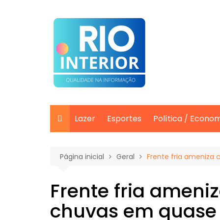
Ir
para
o
conteúdo
Lazer
Esportes
Política / Econo
Página inicial
Geral
Frente fria ameniza 
Frente fria ameni
chuvas em quase t