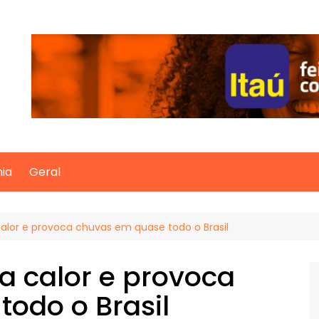
mia
Geral
calor e provoca chuvas em quase todo o Brasil
za calor e provoca
odo o Brasil