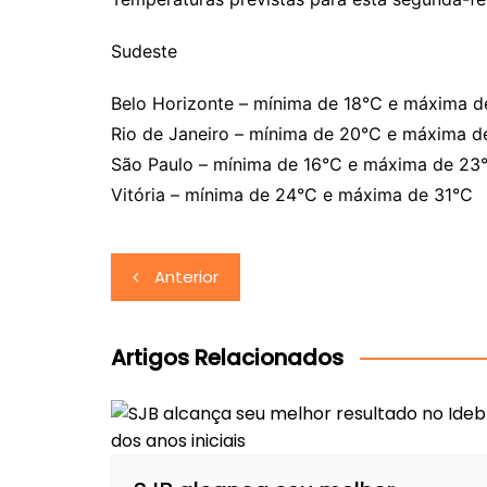
Sudeste
Belo Horizonte – mínima de 18°C e máxima 
Rio de Janeiro – mínima de 20°C e máxima d
São Paulo – mínima de 16°C e máxima de 23
Vitória – mínima de 24°C e máxima de 31°C
Navegação
Anterior
de
Post
Artigos Relacionados