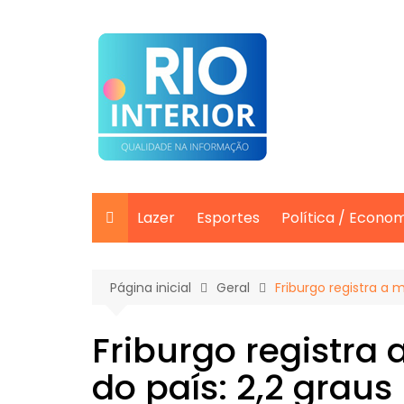
Ir
para
o
conteúdo
Lazer
Esportes
Política / Econo
Página inicial
Geral
Friburgo registra a 
Friburgo registra
do país: 2,2 graus