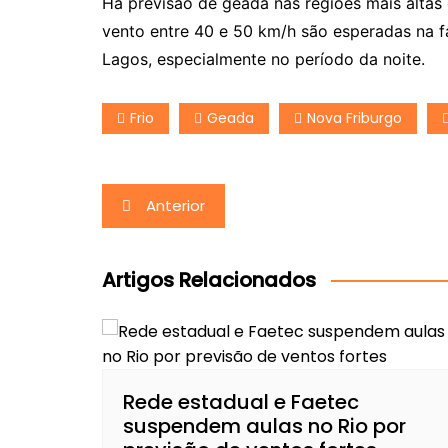
Há previsão de geada nas regiões mais altas
vento entre 40 e 50 km/h são esperadas na fa
Lagos, especialmente no período da noite.
Frio
Geada
Nova Friburgo
Navegação
Anterior
de
Post
Artigos Relacionados
Rede estadual e Faetec
suspendem aulas no Rio por