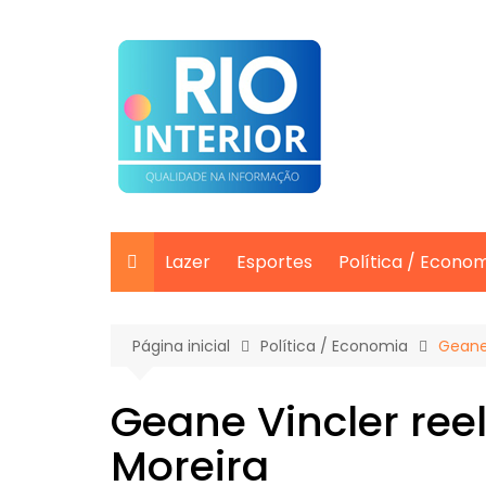
Ir
para
o
conteúdo
Lazer
Esportes
Política / Econo
Página inicial
Política / Economia
Geane
Geane Vincler ree
Moreira