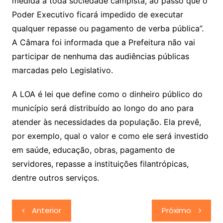
medida a toda sociedade campista, ao passo que o
Poder Executivo ficará impedido de executar
qualquer repasse ou pagamento de verba pública”.
A Câmara foi informada que a Prefeitura não vai
participar de nenhuma das audiências públicas
marcadas pelo Legislativo.
A LOA é lei que define como o dinheiro público do
município será distribuído ao longo do ano para
atender às necessidades da população. Ela prevê,
por exemplo, qual o valor e como ele será investido
em saúde, educação, obras, pagamento de
servidores, repasse a instituições filantrópicas,
dentre outros serviços.
Navegação
Anterior
Próximo
de