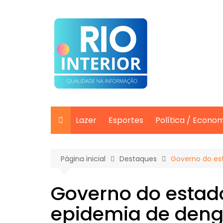
Ir
para
o
conteúdo
Lazer
Esportes
Política / Econo
Página inicial
Destaques
Governo do es
Governo do estado
epidemia de deng