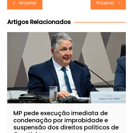
Navegação
Anterior
Próximo
de
Post
Artigos Relacionados
MP pede execução imediata de
condenação por improbidade e
suspensão dos direitos políticos de