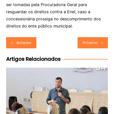
ser tomadas pela Procuradoria Geral para
resguardar os direitos contra a Enel, caso a
concessionária prossiga no descumprimento dos
direitos do ente público municipal.
Navegação
Anterior
Próximo
de
Post
Artigos Relacionados