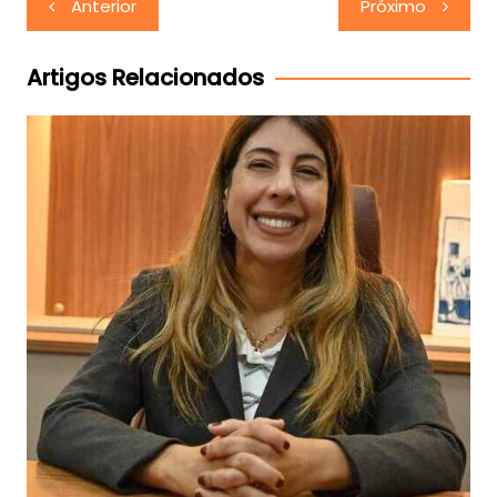
Anterior
Próximo
de
Post
Artigos Relacionados