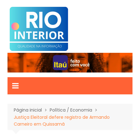
Ir
para
o
conteúdo
Página inicial
Política / Economia
Justiça Eleitoral defere registro de Armando
Carneiro em Quissamã