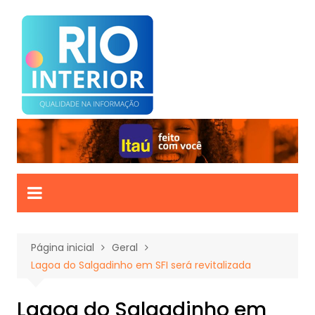
Ir
para
o
conteúdo
Página inicial
Geral
Lagoa do Salgadinho em SFI será revitalizada
Lagoa do Salgadinho em