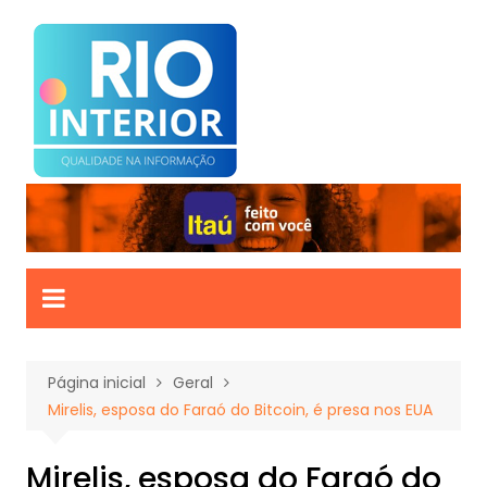
Ir
para
o
conteúdo
Página inicial
Geral
Mirelis, esposa do Faraó do Bitcoin, é presa nos EUA
Mirelis, esposa do Faraó do