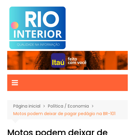
Ir
para
o
conteúdo
Página inicial
Política / Economia
Motos podem deixar de pagar pedágio na BR-101
Motos podem deixar de