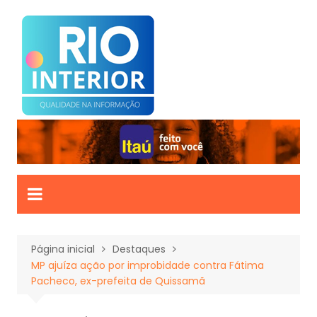
Ir
para
o
conteúdo
Página inicial
Destaques
MP ajuíza ação por improbidade contra Fátima
Pacheco, ex-prefeita de Quissamã