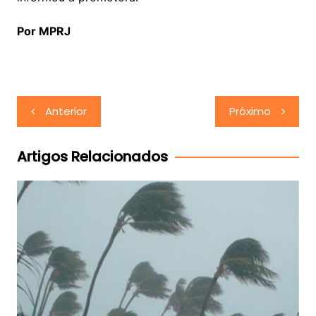
Por MPRJ
Navegação
Anterior
Próximo
de
Post
Artigos Relacionados