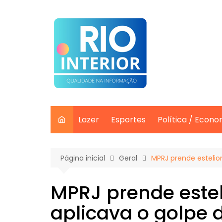
Ir
para
o
conteúdo
Lazer
Esportes
Política / Econo
Página inicial
Geral
MPRJ prende estelio
MPRJ prende estel
aplicava o golpe