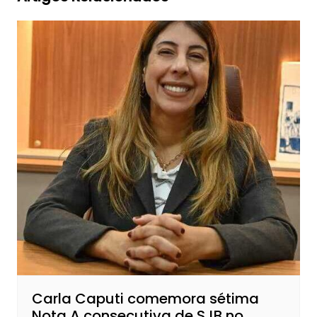
Carla Caputi comemora sétima
Nota A consecutiva de SJB no