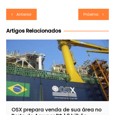
Navegação
Anterior
Próximo
de
Post
Artigos Relacionados
OSX prepara venda de sua área no