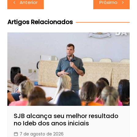
Navegação
Anterior
Próximo
de
Post
Artigos Relacionados
SJB alcança seu melhor resultado
no Ideb dos anos iniciais
7 de agosto de 2026