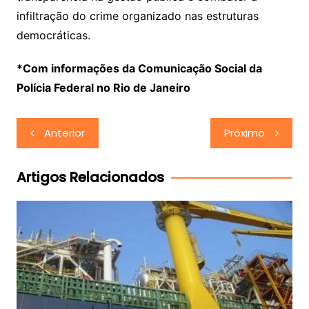
infiltração do crime organizado nas estruturas
democráticas.
*Com informações da Comunicação Social da
Polícia Federal no Rio de Janeiro
Navegação
Anterior
Próximo
de
Post
Artigos Relacionados