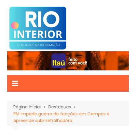
Ir
para
o
conteúdo
Página inicial
Destaques
PM impede guerra de facções em Campos e
apreende submetralhadora