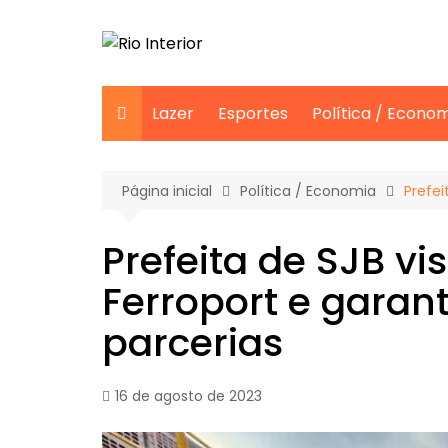
Ir
para
o
conteúdo
Lazer
Esportes
Política / Econo
Página inicial
Política / Economia
Prefei
Prefeita de SJB vi
Ferroport e garan
parcerias
16 de agosto de 2023