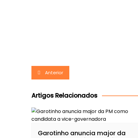
Navegação
Anterior
de
Post
Artigos Relacionados
Garotinho anuncia major da