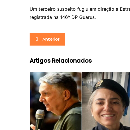
Um terceiro suspeito fugiu em direção a Estr
registrada na 146ª DP Guarus.
Navegação
Anterior
de
Post
Artigos Relacionados