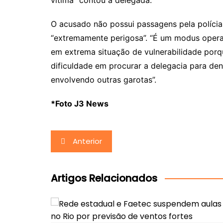
vítima” contou a delegada.
O acusado não possui passagens pela polícia
“extremamente perigosa”. “É um modus opera
em extrema situação de vulnerabilidade por
dificuldade em procurar a delegacia para denu
envolvendo outras garotas”.
*Foto J3 News
Navegação
Anterior
de
Post
Artigos Relacionados