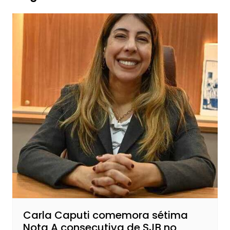
Carla Caputi comemora sétima
Nota A consecutiva de SJB no