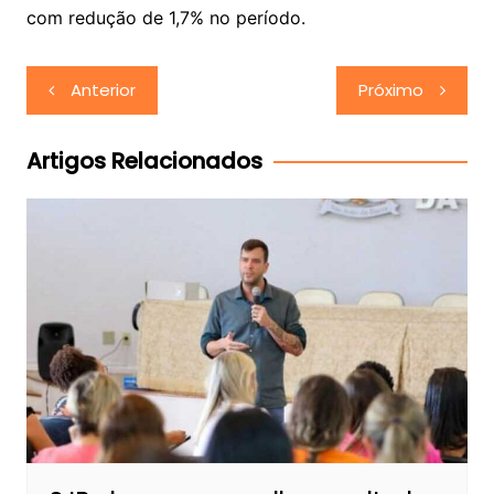
com redução de 1,7% no período.
Navegação
Anterior
Próximo
de
Post
Artigos Relacionados