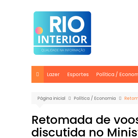
Ir
para
o
conteúdo
Lazer
Esportes
Política / Econo
Página inicial
Política / Economia
Retom
Retomada de voo
discutida no Minis