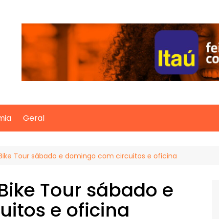
mia
Geral
º Bike Tour sábado e domingo com circuitos e oficina
 Bike Tour sábado e
itos e oficina