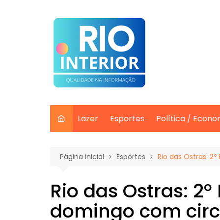
Ir
para
o
conteúdo
Lazer
Esportes
Política / Econo
Página inicial
Esportes
Rio das Ostras: 2
Rio das Ostras: 2º
domingo com circu